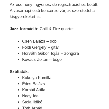
Az esemény ingyenes, de regisztrációhoz kötött.
A vasárnapi első koncertre várjuk szeretettel a
kisgyerekeket is.
Jazz formáció:
Chill & Fire quartet
Cseh Balázs – dob
Földi Gergely – gitár
Horváth Gábor Tojás – zongora
Kovács Zoltán – bőgő
Szólisták:
Kukolya Kamilla
Édes Balázs
Kárpáti Attila
Nagy Ida
Stoia Ildikó
Tóth Árpád