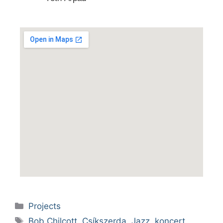
Projects
Bob Chilcott
,
Csíkszerda
,
Jazz
,
koncert
,