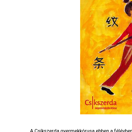
A Csíkszerda gyermekkórusa ebben a félévben