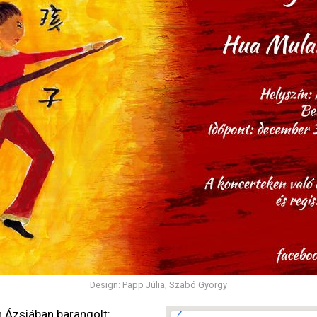
Design: Papp Júlia, Szabó György
 Ázsiában barangolt: