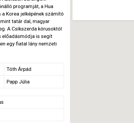
önálló programját, a Hua
és a Korea jelképének számító
mint tatár dal, magyar
g. A Csíkszerda kórusoktól
s előadásmódja is segít
en egy fiatal lány nemzeti
Tóth Árpád
Papp Júlia
us