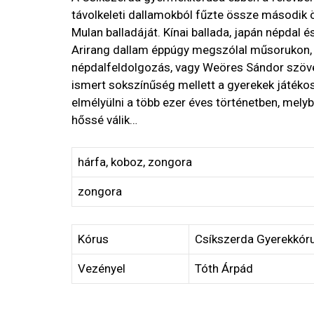
távolkeleti dallamokból fűzte össze második 
Mulan balladáját. Kínai ballada, japán népdal 
Arirang dallam éppúgy megszólal műsorukon, 
népdalfeldolgozás, vagy Weöres Sándor szöve
ismert sokszínűség mellett a gyerekek játéko
elmélyülni a több ezer éves történetben, melyb
hőssé válik…
hárfa, koboz, zongora
zongora
Kórus
Csíkszerda Gyerekkór
Vezényel
Tóth Árpád