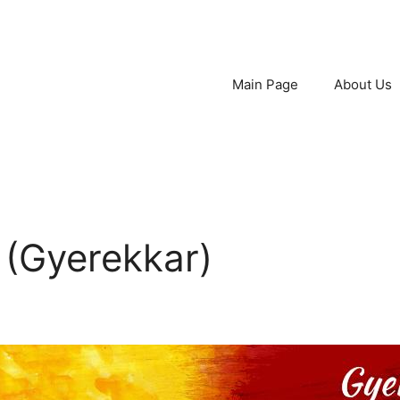
Main Page
About Us
 (Gyerekkar)