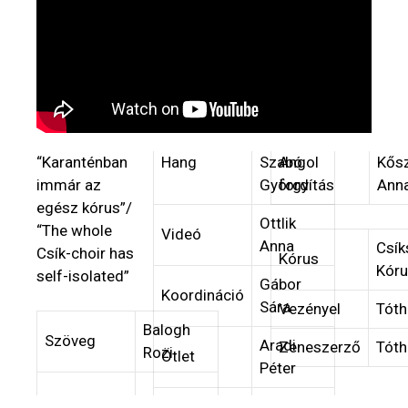
“Karanténban
Hang
Szabó
Angol
Kős
immár az
György
fordítás
Ann
egész kórus”/
Ottlik
“The whole
Videó
Anna
Csík
Csík-choir has
Kórus
Kóru
self-isolated”
Gábor
Koordináció
Sára
Vezényel
Tóth
Balogh
Szöveg
Aradi
Zeneszerző
Tóth
Rozi
Ötlet
Péter