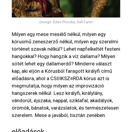
Design: Édes Piroska, Sall Fanni
Milyen egy mese mesélő nélkül, milyen egy
kórusmű zeneszerző nélkül, milyen egy szerelmi
történet szavak nélkül? Lehet napfelkeltét festeni
hangokkal? Hogy hangzik a víz dallama? Milyen
sötét lehet egy dallamerdő? Minderre választ
kap, aki eljön a Kórusból faragott királyfi című
előadásra, ahol a CSIIIKSZ≡RDA kórus azt is
megmutatja, hogy milyen az improvizáció
hangszerek nélkül. Lesz királyfi, királylány,
vándorút, éjszaka, nappal, sziklafal, akadályok,
örömök, bánatok, varázslatok, és természetesen
szerelem. Mese a javából, tisztán zenében.
előadások