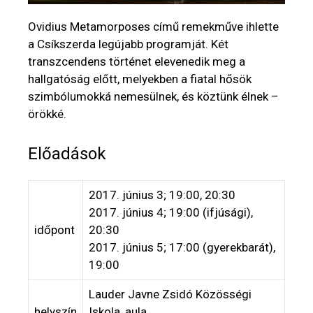
Ovidius Metamorposes című remekműve ihlette
a Csíkszerda legújabb programját. Két
transzcendens történet elevenedik meg a
hallgatóság előtt, melyekben a fiatal hősök
szimbólumokká nemesülnek, és köztünk élnek –
örökké.
Előadások
2017. június 3; 19:00, 20:30
2017. június 4; 19:00 (ifjúsági),
időpont
20:30
2017. június 5; 17:00 (gyerekbarát),
19:00
Lauder Javne Zsidó Közösségi
helyszín
Iskola, aula