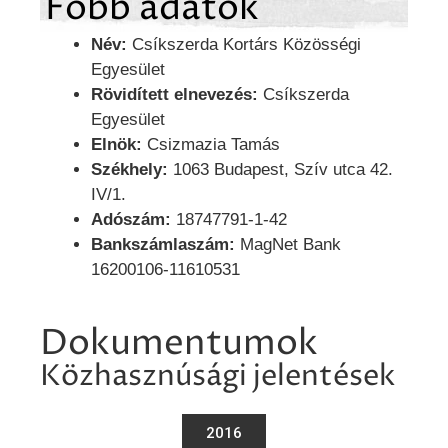
Főbb adatok
Név:
Csíkszerda Kortárs Közösségi
Egyesület
Rövidített elnevezés:
Csíkszerda
Egyesület
Elnök:
Csizmazia Tamás
Székhely:
1063 Budapest, Szív utca 42.
IV/1.
Adószám:
18747791-1-42
Bankszámlaszám:
MagNet Bank
16200106-11610531
Dokumentumok
Közhasznúsági jelentések
2016