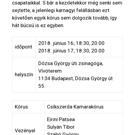
csapataikkal. S bár a kezdetekkor még senki sem
sejtette, a jelenlegi karnagyi felállásban ezt
követően egyik kórus sem dolgozik tovább, így
hát búcsú is ez egyben.
2018. június 16; 18:30, 20:00
időpont
2018. június 17; 18:30, 20:00
Dózsa György úti zsinagóga,
Vívóterem
helyszín
1134 Budapest, Dózsa György út
55.
Kórus
Csíkszerda Kamarakórus
Eirini Patsea
Sulyán Tibor
Vezényel
Szabó György