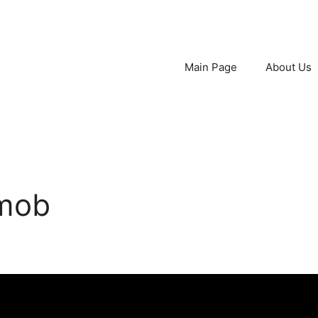
Main Page
About Us
hmob