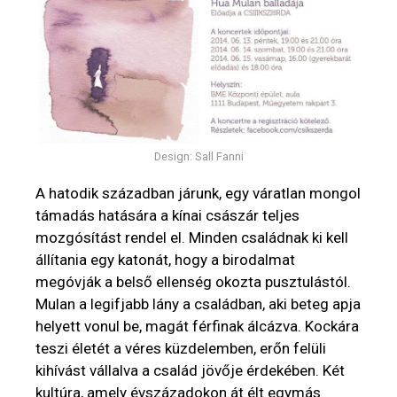
Design: Sall Fanni
A hatodik században járunk, egy váratlan mongol
támadás hatására a kínai császár teljes
mozgósítást rendel el. Minden családnak ki kell
állítania egy katonát, hogy a birodalmat
megóvják a belső ellenség okozta pusztulástól.
Mulan a legifjabb lány a családban, aki beteg apja
helyett vonul be, magát férfinak álcázva. Kockára
teszi életét a véres küzdelemben, erőn felüli
kihívást vállalva a család jövője érdekében. Két
kultúra, amely évszázadokon át élt egymás