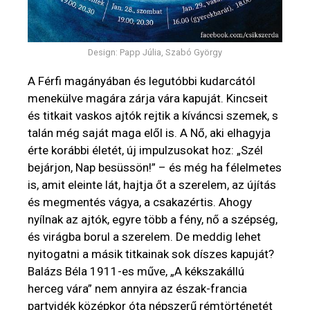
Design: Papp Júlia, Szabó György
A Férfi magányában és legutóbbi kudarcától
menekülve magára zárja vára kapuját. Kincseit
és titkait vaskos ajtók rejtik a kíváncsi szemek, s
talán még saját maga elől is. A Nő, aki elhagyja
érte korábbi életét, új impulzusokat hoz: „Szél
bejárjon, Nap besüssön!” – és még ha félelmetes
is, amit eleinte lát, hajtja őt a szerelem, az újítás
és megmentés vágya, a csakazértis. Ahogy
nyílnak az ajtók, egyre több a fény, nő a szépség,
és virágba borul a szerelem. De meddig lehet
nyitogatni a másik titkainak sok díszes kapuját?
Balázs Béla 1911-es műve, „A kékszakállú
herceg vára” nem annyira az észak-francia
partvidék középkor óta népszerű rémtörténetét