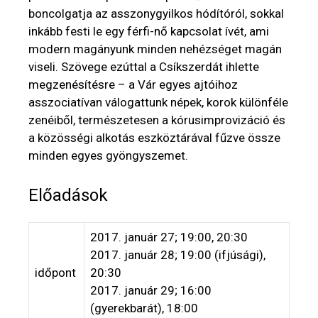
boncolgatja az asszonygyilkos hódítóról, sokkal
inkább festi le egy férfi-nő kapcsolat ívét, ami
modern magányunk minden nehézséget magán
viseli. Szövege ezúttal a Csíkszerdát ihlette
megzenésítésre – a Vár egyes ajtóihoz
asszociatívan válogattunk népek, korok különféle
zenéiből, természetesen a kórusimprovizáció és
a közösségi alkotás eszköztárával fűzve össze
minden egyes gyöngyszemet.
Előadások
2017. január 27; 19:00, 20:30
2017. január 28; 19:00 (ifjúsági),
időpont
20:30
2017. január 29; 16:00
(gyerekbarát), 18:00