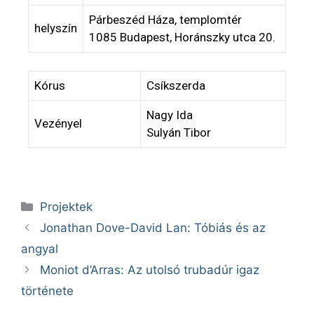
Párbeszéd Háza, templomtér
helyszín
1085 Budapest, Horánszky utca 20.
Kórus
Csíkszerda
Nagy Ida
Vezényel
Sulyán Tibor
Projektek
Jonathan Dove-David Lan: Tóbiás és az
angyal
Moniot d’Arras: Az utolsó trubadúr igaz
története