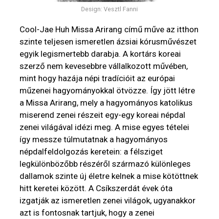
Design: Vesztl Fanni
Cool-Jae Huh Missa Arirang című műve az itthon
szinte teljesen ismeretlen ázsiai kórusművészet
egyik legismertebb darabja. A kortárs koreai
szerző nem kevesebbre vállalkozott művében,
mint hogy hazája népi tradícióit az európai
műzenei hagyományokkal ötvözze. Így jött létre
a Missa Arirang, mely a hagyományos katolikus
miserend zenei részeit egy-egy koreai népdal
zenei világával idézi meg. A mise egyes tételei
így messze túlmutatnak a hagyományos
népdalfeldolgozás keretein: a félsziget
legkülönbözőbb részéről származó különleges
dallamok szinte új életre kelnek a mise kötöttnek
hitt keretei között. A Csíkszerdát évek óta
izgatják az ismeretlen zenei világok, ugyanakkor
azt is fontosnak tartjuk, hogy a zenei