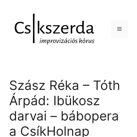
Szász Réka – Tóth
Árpád: Ibükosz
darvai – bábopera
a CsíkHolnap