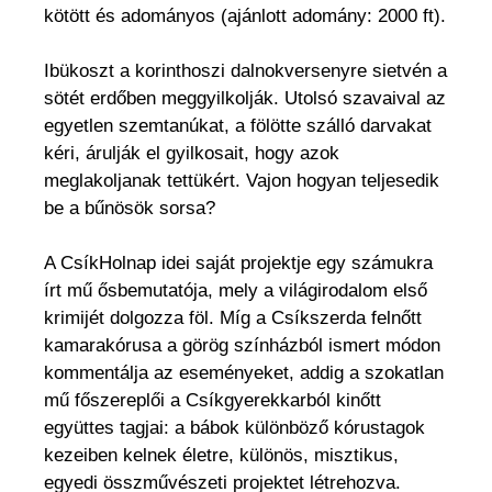
kötött és adományos (ajánlott adomány: 2000 ft).
Ibükoszt a korinthoszi dalnokversenyre sietvén a
sötét erdőben meggyilkolják. Utolsó szavaival az
egyetlen szemtanúkat, a fölötte szálló darvakat
kéri, árulják el gyilkosait, hogy azok
meglakoljanak tettükért. Vajon hogyan teljesedik
be a bűnösök sorsa?
A CsíkHolnap idei saját projektje egy számukra
írt mű ősbemutatója, mely a világirodalom első
krimijét dolgozza föl. Míg a Csíkszerda felnőtt
kamarakórusa a görög színházból ismert módon
kommentálja az eseményeket, addig a szokatlan
mű főszereplői a Csíkgyerekkarból kinőtt
együttes tagjai: a bábok különböző kórustagok
kezeiben kelnek életre, különös, misztikus,
egyedi összművészeti projektet létrehozva.