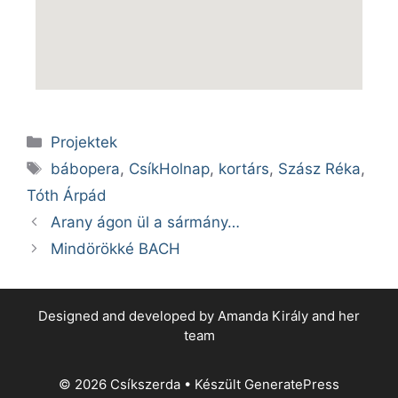
Projektek
bábopera
,
CsíkHolnap
,
kortárs
,
Szász Réka
,
Tóth Árpád
Arany ágon ül a sármány…
Mindörökké BACH
Designed and developed by Amanda Király and her
team
© 2026 Csíkszerda
• Készült
GeneratePress