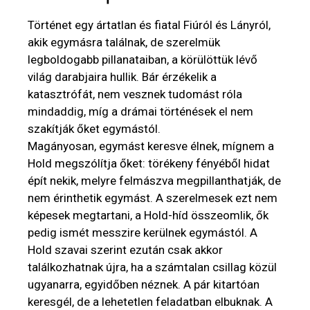
Történet egy ártatlan és fiatal Fiúról és Lányról,
akik egymásra találnak, de szerelmük
legboldogabb pillanataiban, a körülöttük lévő
világ darabjaira hullik. Bár érzékelik a
katasztrófát, nem vesznek tudomást róla
mindaddig, míg a drámai történések el nem
szakítják őket egymástól.
Magányosan, egymást keresve élnek, mígnem a
Hold megszólítja őket: törékeny fényéből hidat
épít nekik, melyre felmászva megpillanthatják, de
nem érinthetik egymást. A szerelmesek ezt nem
képesek megtartani, a Hold-híd összeomlik, ők
pedig ismét messzire kerülnek egymástól. A
Hold szavai szerint ezután csak akkor
találkozhatnak újra, ha a számtalan csillag közül
ugyanarra, egyidőben néznek. A pár kitartóan
keresgél, de a lehetetlen feladatban elbuknak. A