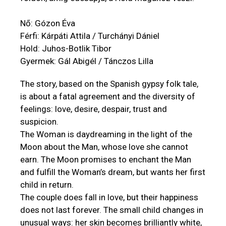
Nő: Gózon Éva
Férfi: Kárpáti Attila / Turchányi Dániel
Hold: Juhos-Botlik Tibor
Gyermek: Gál Abigél / Tánczos Lilla
The story, based on the Spanish gypsy folk tale,
is about a fatal agreement and the diversity of
feelings: love, desire, despair, trust and
suspicion.
The Woman is daydreaming in the light of the
Moon about the Man, whose love she cannot
earn. The Moon promises to enchant the Man
and fulfill the Woman’s dream, but wants her first
child in return.
The couple does fall in love, but their happiness
does not last forever. The small child changes in
unusual ways: her skin becomes brilliantly white,