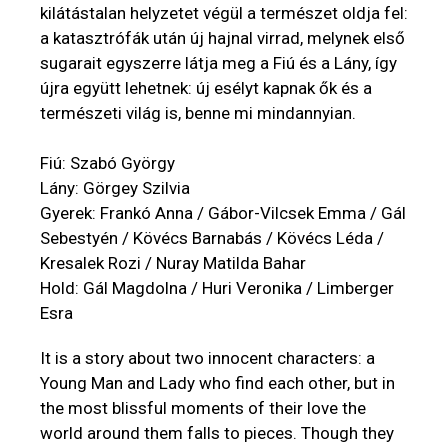
kilátástalan helyzetet végül a természet oldja fel:
a katasztrófák után új hajnal virrad, melynek első
sugarait egyszerre látja meg a Fiú és a Lány, így
újra együtt lehetnek: új esélyt kapnak ők és a
természeti világ is, benne mi mindannyian.
Fiú: Szabó György
Lány: Görgey Szilvia
Gyerek: Frankó Anna / Gábor-Vilcsek Emma / Gál
Sebestyén / Kövécs Barnabás / Kövécs Léda /
Kresalek Rozi / Nuray Matilda Bahar
Hold: Gál Magdolna / Huri Veronika / Limberger
Esra
It is a story about two innocent characters: a
Young Man and Lady who find each other, but in
the most blissful moments of their love the
world around them falls to pieces. Though they