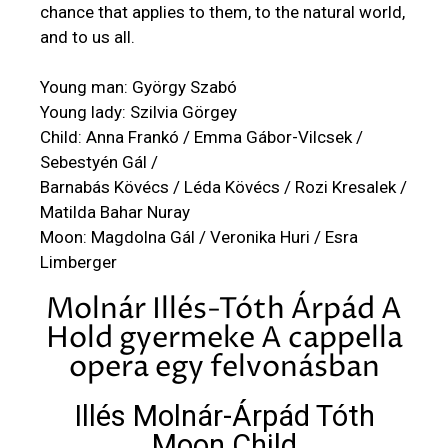
chance that applies to them, to the natural world,
and to us all.
Young man: György Szabó
Young lady: Szilvia Görgey
Child: Anna Frankó / Emma Gábor-Vilcsek /
Sebestyén Gál /
Barnabás Kövécs / Léda Kövécs / Rozi Kresalek /
Matilda Bahar Nuray
Moon: Magdolna Gál / Veronika Huri / Esra
Limberger
Molnár Illés-Tóth Árpád A
Hold gyermeke A cappella
opera egy felvonásban
Illés Molnár-Árpád Tóth
Moon Child