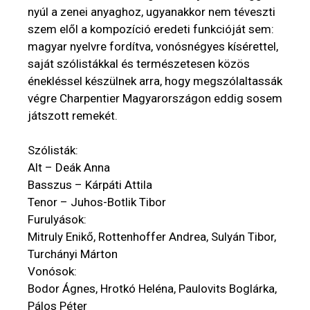
nyúl a zenei anyaghoz, ugyanakkor nem téveszti
szem elől a kompozíció eredeti funkcióját sem:
magyar nyelvre fordítva, vonósnégyes kísérettel,
saját szólistákkal és természetesen közös
énekléssel készülnek arra, hogy megszólaltassák
végre Charpentier Magyarországon eddig sosem
játszott remekét.
Szólisták:
Alt – Deák Anna
Basszus – Kárpáti Attila
Tenor – Juhos-Botlik Tibor
Furulyások:
Mitruly Enikő, Rottenhoffer Andrea, Sulyán Tibor,
Turchányi Márton
Vonósok:
Bodor Ágnes, Hrotkó Heléna, Paulovits Boglárka,
Pálos Péter