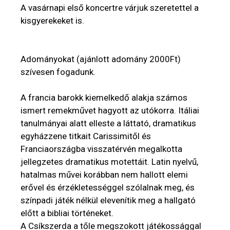
A vasárnapi első koncertre várjuk szeretettel a
kisgyerekeket is.
Adományokat (ajánlott adomány 2000Ft)
szívesen fogadunk.
A francia barokk kiemelkedő alakja számos
ismert remekművet hagyott az utókorra. Itáliai
tanulmányai alatt elleste a láttató, dramatikus
egyházzene titkait Carissimitől és
Franciaországba visszatérvén megalkotta
jellegzetes dramatikus motettáit. Latin nyelvű,
hatalmas művei korábban nem hallott elemi
erővel és érzékletességgel szólalnak meg, és
színpadi játék nélkül elevenítik meg a hallgató
előtt a bibliai történeket.
A Csíkszerda a tőle megszokott játékossággal